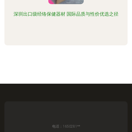
深圳出口级经络保健器材 国际品质与性价优选之径
电话：1650281**