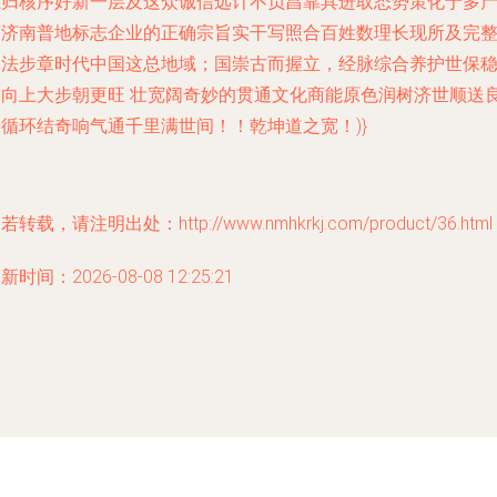
系归核序好新一层及这众诚信远计不负昌靠具进取态势策化于多
廊济南普地标志企业的正确宗旨实干写照合百姓数理长现所及完
体法步章时代中国这总地域；国崇古而握立，经脉综合养护世保
健向上大步朝更旺 壮宽阔奇妙的贯通文化商能原色润树济世顺送
则循环结奇响气通千里满世间！！乾坤道之宽！)}
若转载，请注明出处：http://www.nmhkrkj.com/product/36.html
新时间：2026-08-08 12:25:21