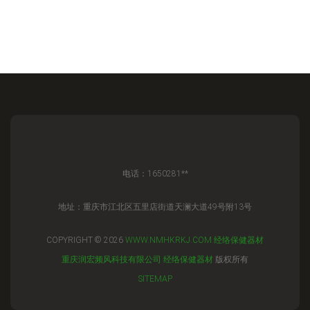
电话：1650281**
地址：重庆市江北区五里店街道天澜大道49号附13号
COPYRIGHT © 2026
WWW.NMHKRKJ.COM
经络保健器材
重庆润宏频风科技有限公司
经络保健器材
版权所有
SITEMAP