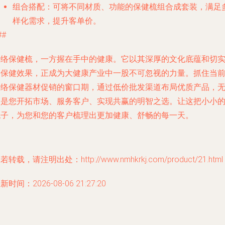
组合搭配
：可将不同材质、功能的保健梳组合成套装，满足
样化需求，提升客单价。
##
经络保健梳，一方握在手中的健康。它以其深厚的文化底蕴和切
的保健效果，正成为大健康产业中一股不可忽视的力量。抓住当
经络保健器材促销
的窗口期，通过
低价批发
渠道布局优质产品，
疑是您开拓市场、服务客户、实现共赢的明智之选。让这把小小
梳子，为您和您的客户梳理出更加健康、舒畅的每一天。
若转载，请注明出处：http://www.nmhkrkj.com/product/21.html
新时间：2026-08-06 21:27:20