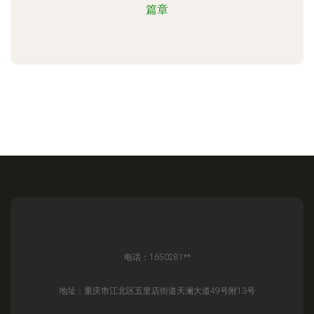
篇章
电话：1650281**
地址：重庆市江北区五里店街道天澜大道49号附13号