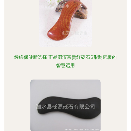
经络保健新选择 正品泗滨富贵红砭石S形刮痧板的
智慧运用