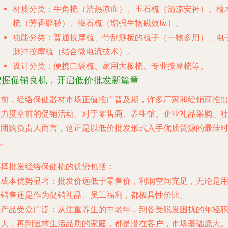
材质分类
：牛角梳（清热凉血）、玉石梳（清凉安神）、檀
梳（芳香辟秽）、磁石梳（增强生物磁效应）。
功能分类
：普通按摩梳、带刮痧板的梳子（一物多用）、电
脉冲按摩梳（结合微电流技术）。
设计分类
：便携口袋梳、家用大板梳、专业按摩梳等。
把握促销良机，开启低价批发新篇章
当前，经络保健器材市场正值推广普及期，许多厂家和经销商推
了力度空前的促销活动。对于零售商、养生馆、企业礼品采购、
区团购负责人而言，这正是以
低价批发
形式入手优质货源的最佳
机。
选择批发经络保健梳的优势包括：
.
成本优势显著
：批发价远低于零售价，利润空间充足，无论是
于销售还是作为促销礼品、员工福利，都极具性价比。
.
产品受众广泛
：从注重养生的中老年，到备受脱发困扰的年轻
场人，再到追求生活品质的家庭，都是潜在客户，市场基础庞大