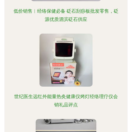
低价销售︱经络保健必备 砭石刮痧板批发零售，砭
源优质泗滨砭石供应
世纪医生远红外能量热灸健康仪烤灯经络理疗仪会
销礼品评点