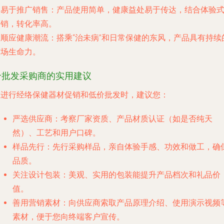
.
易于推广销售
：产品使用简单，健康益处易于传达，结合体验
营销，转化率高。
.
顺应健康潮流
：搭乘“治未病”和日常保健的东风，产品具有持续
市场生命力。
给批发采购商的实用建议
在进行
经络保健器材促销
和
低价批发
时，建议您：
严选供应商
：考察厂家资质、产品材质认证（如是否纯天
然）、工艺和用户口碑。
样品先行
：先行采购样品，亲自体验手感、功效和做工，确
品质。
关注设计包装
：美观、实用的包装能提升产品档次和礼品价
值。
善用营销素材
：向供应商索取产品原理介绍、使用演示视频
素材，便于您向终端客户宣传。