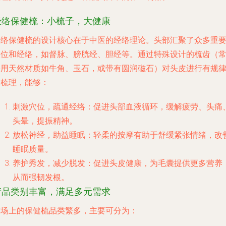
经络保健梳：小梳子，大健康
经络保健梳的设计核心在于中医的经络理论。头部汇聚了众多重
穴位和经络，如督脉、膀胱经、胆经等。通过特殊设计的梳齿（
采用天然材质如牛角、玉石，或带有圆润磁石）对头皮进行有规
的梳理，能够：
刺激穴位，疏通经络
：促进头部血液循环，缓解疲劳、头痛
头晕，提振精神。
放松神经，助益睡眠
：轻柔的按摩有助于舒缓紧张情绪，改
睡眠质量。
养护秀发，减少脱发
：促进头皮健康，为毛囊提供更多营养
从而强韧发根。
产品类别丰富，满足多元需求
市场上的保健梳品类繁多，主要可分为：